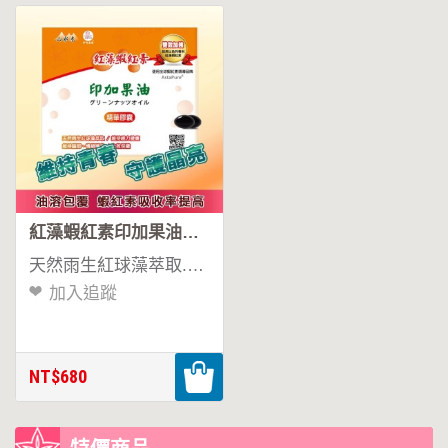
紅藻蝦紅素印加果油精華膠囊
天然雨生紅球藻萃取.無化學合成
加入追蹤
NT$680