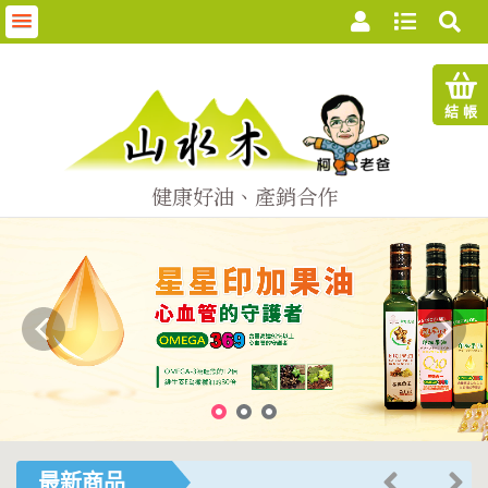
首
結 帳
頁
關
健康好油、產銷合作
於
我
們
商
品
最新商品