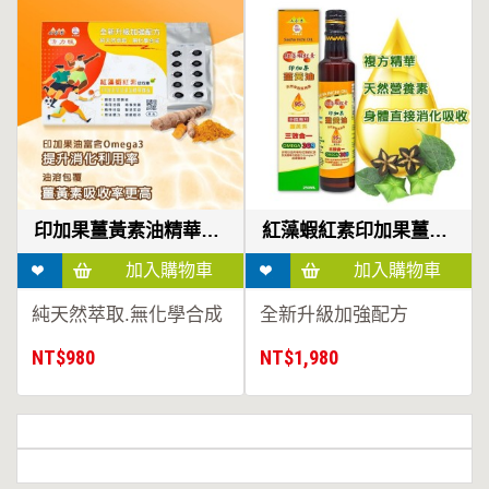
膠
囊
最
新
消
印加果薑黃素油精華膠囊
紅藻蝦紅素印加果薑黃油
息
加入追蹤
加入追蹤
純天然萃取.無化學合成
全新升級加強配方
聯
NT$980
NT$1,980
絡
我
們