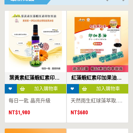
總
覽
印
加
果
油
葉黃素紅藻蝦紅素印加果油
紅藻蝦紅素印加果油精華膠囊
印
加入追蹤
加入追蹤
加
每日一匙 晶亮升級
天然雨生紅球藻萃取.無化學合成
NT$1,980
NT$680
果
油