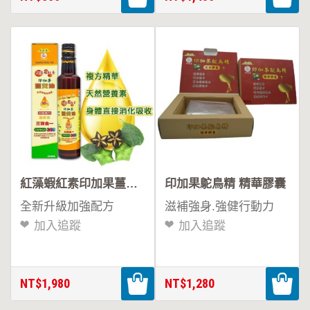
紅藻蝦紅素印加果薑黃油
印加果鴕鳥精 精華膠囊
全新升級加強配方
滋補強身.強健行動力
加入追蹤
加入追蹤
NT$1,980
NT$1,280