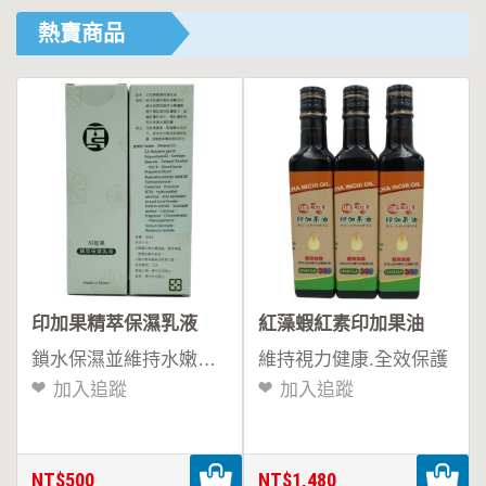
熱賣商品
印加果精萃保濕乳液
紅藻蝦紅素印加果油
鎖水保濕並維持水嫩肌膚
維持視力健康.全效保護
加入追蹤
加入追蹤
NT$500
NT$1,480