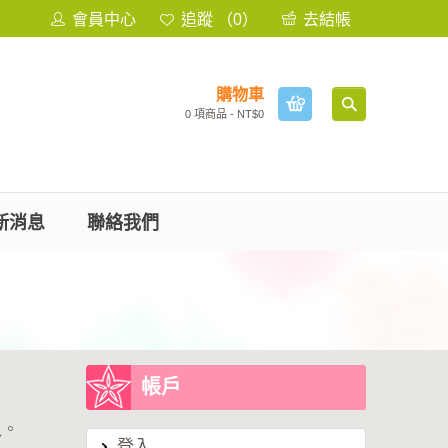
會員中心
追蹤 （0）
去結帳
購物車
0 項商品 - NT$0
新消息
聯絡我們
帳戶
入
。
登入