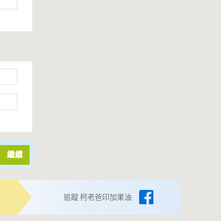
追蹤 柯老爸印加果油