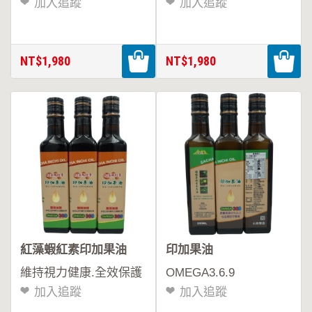
加入追蹤
加入追蹤
膠
囊
NT$1,980
NT$1,980
最
新
消
息
聯
絡
紅藻蝦紅素印加果油
印加果油
維持視力健康.全效保護
OMEGA3.6.9
我
加入追蹤
加入追蹤
們