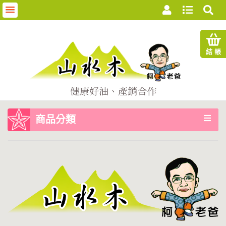
首
結 帳
頁
關
健康好油、產銷合作
於
商品分類
我
們
商
品