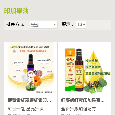
總
印加果油
覽
排序方式︰
顯示︰
印
加
果
油
印
加
果
葉黃素紅藻蝦紅素印加果油
紅藻蝦紅素印加果薑黃油
油
每日一匙 晶亮升級
全新升級加強配方