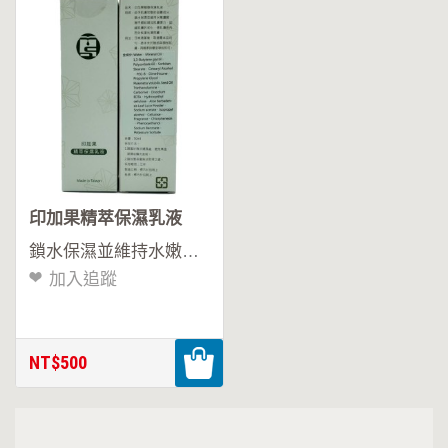
總
覽
印
加
果
印加果精萃保濕乳液
油
鎖水保濕並維持水嫩肌膚
加入追蹤
印
加
NT$500
果
油