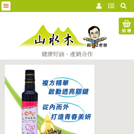
首
結 帳
頁
關
健康好油、產銷合作
於
我
們
商
品