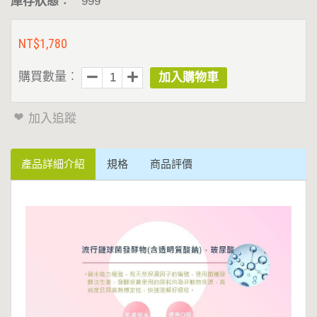
庫存狀態︰
999
膠
囊
NT$1,780
購買數量︰
最
新
加入追蹤
消
產品詳細介紹
規格
商品評價
息
聯
絡
我
們