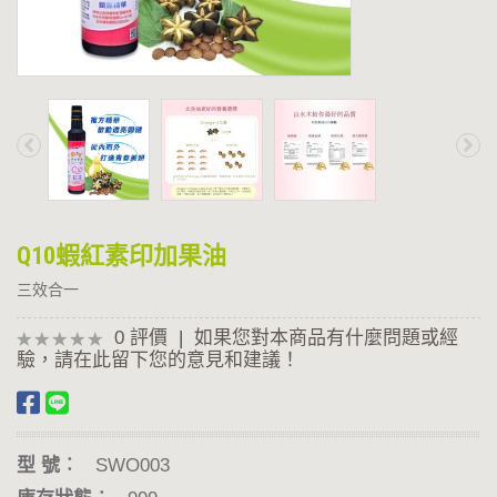
總
覽
印
加
果
Q10蝦紅素印加果油
油
三效合一
印
0 評價
|
如果您對本商品有什麼問題或經
驗，請在此留下您的意見和建議！
加
果
型 號︰
SWO003
油